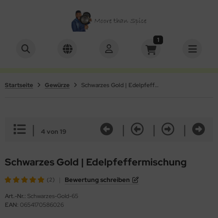
1
ALLES ANZEIGEN AUS SETS
ALLES ANZEIGEN AUS KOCHBUCH
schenkboxen
Videos
Startseite
Gewürze
Schwarzes Gold | Edelpfeffermischung
würze mit Mühle
|
|
|
|
4 von 19
Schwarzes Gold | Edelpfeffermischung
|
Bewertung schreiben
(2)
Art.-Nr.:
Schwarzes-Gold-65
EAN:
0654170586026