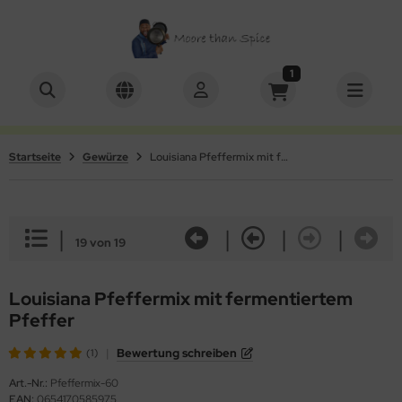
1
ALLES ANZEIGEN AUS SETS
ALLES ANZEIGEN AUS KOCHBUCH
schenkboxen
Videos
Startseite
Gewürze
Louisiana Pfeffermix mit fermentiertem Pfeffer
würze mit Mühle
|
|
|
|
19 von 19
Louisiana Pfeffermix mit fermentiertem
Pfeffer
|
Bewertung schreiben
(1)
Art.-Nr.:
Pfeffermix-60
EAN:
0654170585975