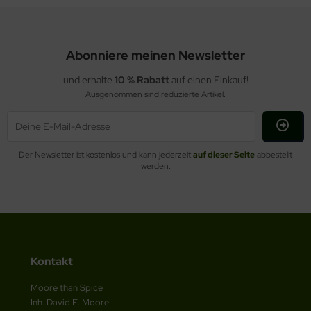
Abonniere meinen Newsletter
und erhalte
10 % Rabatt
auf einen Einkauf!
Ausgenommen sind reduzierte Artikel.
Der Newsletter ist kostenlos und kann jederzeit
auf dieser Seite
abbestellt
werden.
Kontakt
Moore than Spice
Inh. David E. Moore