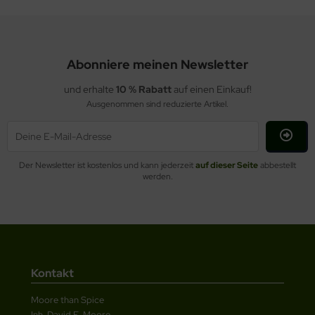
Abonniere meinen Newsletter
und erhalte
10 % Rabatt
auf einen Einkauf!
Ausgenommen sind reduzierte Artikel.
Der Newsletter ist kostenlos und kann jederzeit
auf dieser Seite
abbestellt
werden.
Kontakt
Moore than Spice
Inh. David E. Moore