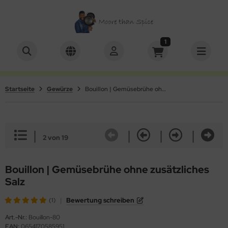
1
ALLES ANZEIGEN AUS SETS
ALLES ANZEIGEN AUS KOCHBUCH
schenkboxen
Videos
Startseite
Gewürze
Bouillon | Gemüsebrühe ohne Salz
würze mit Mühle
|
|
|
|
2 von 19
Bouillon | Gemüsebrühe ohne zusätzliches
Salz
|
Bewertung schreiben
(1)
Art.-Nr.:
Bouillon-80
EAN:
0654170585951