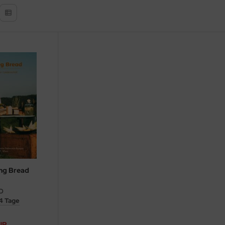
ing Bread
 4 Tage
UR