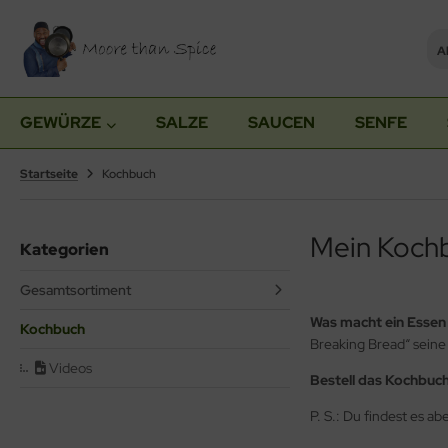
Al
ALLES ANZEIGEN AUS GEWÜRZE
ALLES ANZEIGEN AUS SETS
GEWÜRZE
SALZE
SAUCEN
SENFE
würzmischungen ohne Salz
schenkboxen
Startseite
Kochbuch
rinaden & Rubs
würze mit Mühle
Mein Kochb
Kategorien
effer
Gesamtsortiment
Was macht ein Essen
Kochbuch
Breaking Bread“ seine
Videos
Bestell das Kochbuch
P. S.: Du findest es a