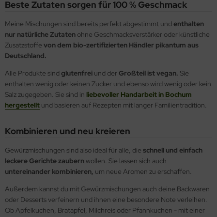
Beste Zutaten sorgen für 100 % Geschmack
Meine Mischungen sind bereits perfekt abgestimmt und
enthalten
nur natürliche Zutaten
ohne Geschmacksverstärker oder künstliche
Zusatzstoffe
von dem bio-zertifizierten Händler pikantum aus
Deutschland.
Alle Produkte sind
glutenfrei
und der
Großteil ist vegan.
Sie
enthalten wenig oder keinen Zucker und ebenso wird wenig oder kein
Salz zugegeben. Sie sind in
liebevoller Handarbeit in Bochum
hergestellt
und basieren auf Rezepten mit langer Familientradition.
Kombinieren und neu kreieren
Gewürzmischungen sind also ideal für alle, die
schnell und einfach
leckere Gerichte zaubern
wollen. Sie lassen sich auch
untereinander kombinieren,
um neue Aromen zu erschaffen.
Außerdem kannst du mit Gewürzmischungen auch deine Backwaren
oder Desserts verfeinern und ihnen eine besondere Note verleihen.
Ob Apfelkuchen, Bratapfel, Milchreis oder Pfannkuchen - mit einer