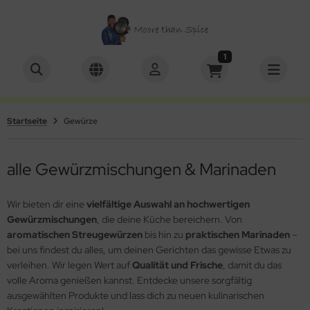
1
ALLES ANZEIGEN AUS SETS
ALLES ANZEIGEN AUS KOCHBUCH
schenkboxen
Videos
Startseite
Gewürze
würze mit Mühle
alle Gewürzmischungen & Marinaden
Wir bieten dir eine
vielfältige Auswahl an hochwertigen
Gewürzmischungen
, die deine Küche bereichern. Von
aromatischen Streugewürzen
bis hin zu
praktischen Marinaden
–
bei uns findest du alles, um deinen Gerichten das gewisse Etwas zu
verleihen. Wir legen Wert auf
Qualität und Frische
, damit du das
volle Aroma genießen kannst. Entdecke unsere sorgfältig
ausgewählten Produkte und lass dich zu neuen kulinarischen