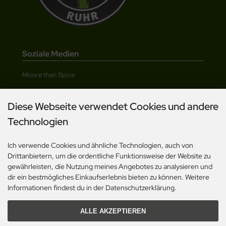
Soziale Medien
Moore than Spice
Diese Webseite verwendet Cookies und andere
Technologien
"The Voice" David E. Moore
Ich verwende Cookies und ähnliche Technologien, auch von
Drittanbietern, um die ordentliche Funktionsweise der Website zu
gewährleisten, die Nutzung meines Angebotes zu analysieren und
dir ein bestmögliches Einkaufserlebnis bieten zu können. Weitere
Informationen findest du in der Datenschutzerklärung.
ALLE AKZEPTIEREN
Alle Preise inkl. gesetzl. MwSt. zzgl.
Versandkosten
. Die durchgestrichenen Preise
entsprechen dem bisherigen Preis bei Moore than Spice.