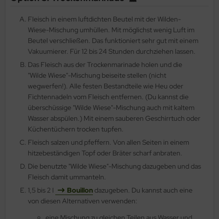
Fleisch in einem luftdichten Beutel mit der Wilden-
Wiese-Mischung umhüllen. Mit möglichst wenig Luft im
Beutel verschließen. Das funktioniert sehr gut mit einem
Vakuumierer. Für 12 bis 24 Stunden durchziehen lassen.
Das Fleisch aus der Trockenmarinade holen und die
"Wilde Wiese"-Mischung beiseite stellen (nicht
wegwerfen!). Alle festen Bestandteile wie Heu oder
Fichtennadeln vom Fleisch entfernen. (Du kannst die
überschüssige "Wilde Wiese"-Mischung auch mit kaltem
Wasser abspülen.) Mit einem sauberen Geschirrtuch oder
Küchentüchern trocken tupfen.
Fleisch salzen und pfeffern. Von allen Seiten in einem
hitzebeständigen Topf oder Bräter scharf anbraten.
Die benutzte "Wilde Wiese"-Mischung dazugeben und das
Fleisch damit ummanteln.
1,5 bis 2 l
Bouillon
dazugeben. Du kannst auch eine
von diesen Alternativen verwenden:
eine Mischung zu gleichen Teilen aus Wasser und