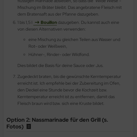
flüssigen Marinade absieben, so dass die "Wilde Wiese"-
Mischung im Bräter bleibt. Das angebratene Fleisch mit
dem Bratensaft aus der Pfanne dazugeben.
1 bis 1,5 l
Bouillon
dazugeben. Du kannst auch eine
von diesen Alternativen verwenden:
eine Mischung zu gleichen Teilen aus Wasser und
Rot- oder Weißwein,
Hühner-, Rinder- oder Wildfond.
Dies bildet die Basis für deine Sauce oder Jus.
Zugedeckt braten, bis die gewünschte Kerntemperatur
erreicht ist. Ich empfehle bei der Zubereitung im Ofen,
den Deckel eine Stunde bevor die Kochzeit bzw.
Kerntemperatur erreicht ist zu entfernen, damit das
Fleisch braun wird bzw. sich eine Kruste bildet.
Option 2: Nassmarinade für den Grill (s.
Fotos)