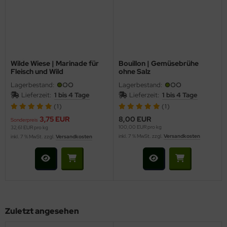
Wilde Wiese | Marinade für
Bouillon | Gemüsebrühe
Fleisch und Wild
ohne Salz
Lagerbestand:
Lagerbestand:
Lieferzeit:
1 bis 4 Tage
Lieferzeit:
1 bis 4 Tage
(1)
(1)
3,75 EUR
8,00 EUR
Sonderpreis
100,00 EUR pro kg
32,61 EUR pro kg
inkl. 7 % MwSt. zzgl.
Versandkosten
inkl. 7 % MwSt. zzgl.
Versandkosten
Zuletzt angesehen