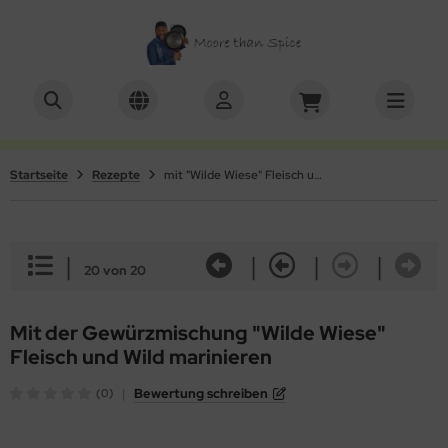
ALLES ANZEIGEN AUS GEWÜRZE
ALLES ANZEIGEN AUS SETS
ALLES ANZEIGEN AUS KOCHBUCH
würzmischungen ohne Salz
schenkboxen
Videos
Startseite
Rezepte
mit "Wilde Wiese" Fleisch und Wild marinieren
rinaden & Rubs
würze mit Mühle
effer
|
|
|
|
20 von 20
Mit der Gewürzmischung "Wilde Wiese"
Fleisch und Wild marinieren
|
Bewertung schreiben
(0)