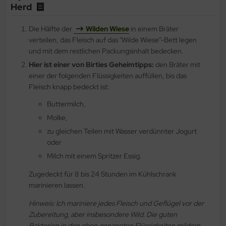
Herd
Die Hälfte der
Wilden Wiese
in einem Bräter
verteilen, das Fleisch auf das "Wilde Wiese"-Bett legen
und mit dem restlichen Packungsinhalt bedecken.
Hier ist einer von Birties Geheimtipps:
den Bräter mit
einer der folgenden Flüssigkeiten auffüllen, bis das
Fleisch knapp bedeckt ist:
Buttermilch,
Molke,
zu gleichen Teilen mit Wasser verdünnter Jogurt
oder
Milch mit einem Spritzer Essig.
Zugedeckt für 8 bis 24 Stunden im Kühlschrank
marinieren lassen.
Hinweis: Ich mariniere jedes Fleisch und Geflügel vor der
Zubereitung, aber insbesondere Wild. Die guten
Bakterien in den oben genannten Flüssigkeiten mildern