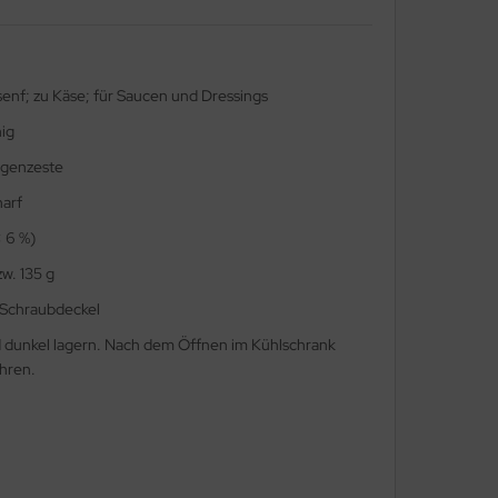
lsenf; zu Käse; für Saucen und Dressings
ig
ngenzeste
harf
< 6 %)
zw. 135 g
 Schraubdeckel
 dunkel lagern. Nach dem Öffnen im Kühlschrank
hren.