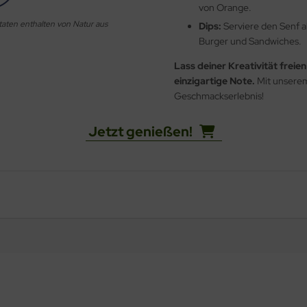
von Orange.
taten enthalten von Natur aus
Dips:
Serviere den Senf a
Burger und Sandwiches.
Lass deiner Kreativität freie
einzigartige Note.
Mit unserem
Geschmackserlebnis!
Jetzt genießen!