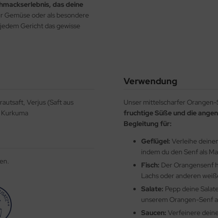
chmackserlebnis, das deine
für Gemüse oder als besondere
 jedem Gericht das gewisse
Verwendung
autsaft, Verjus (Saft aus
Unser mittelscharfer Orangen-S
z, Kurkuma
fruchtige Süße und die angen
Begleitung für:
Geflügel:
Verleihe deine
indem du den Senf als M
en.
Fisch:
Der Orangensenf h
Lachs oder anderen weiß
Salate:
Pepp deine Salate
unserem Orangen-Senf a
Saucen:
Verfeinere deine