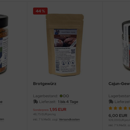
44 %
Brotgewürz
Cajun-Gew
Lagerbestand:
Lagerbestan
ge
Lieferzeit:
1 bis 4 Tage
Lieferze
1,95 EUR
Sonderpreis
48,75 EUR pro kg
6,00 EUR
ten
inkl. 7 % MwSt. zzgl.
Versandkosten
109,09 EUR pro 
inkl. 7 % MwSt. z