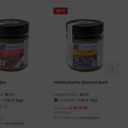
50 %
ürz
mittelscharfer Kümmel-Senf
d:
Lagerbestand:
it:
1 bis 4 Tage
Lieferzeit:
1 bis 4 Tage
(1)
2,50 EUR
Sonderpreis
16,23 EUR pro l
inkl. 7 % MwSt. zzgl.
Versandkosten
kg
zgl.
Versandkosten