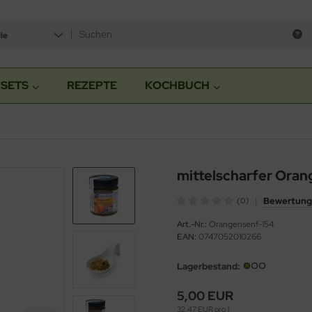
le
SETS
REZEPTE
KOCHBUCH
mittelscharfer Ora
|
Bewertung
(0)
Art.-Nr.:
Orangensenf-154
EAN:
0747052010266
Lagerbestand:
5,00 EUR
32,47 EUR pro l