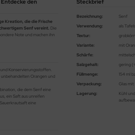
: Entdecke den
Steckbrief
Bezeichnung:
Senf
ge Kreation, die die Frische
Verwendung:
als Tafe
chwertigem Senf vereint.
Die
esondere Note und machen ihn
Textur:
grobkörn
Variante:
mit Ora
Schärfe:
mittelsc
Salzgehalt:
gering (
 und Konservierungsstoffen.
Füllmenge:
154 ml b
 unbehandelten Orangen und
Verpackung:
Glas mit
bination, die dem Senf eine
Lagerung:
Kühl und
s, ein Saft aus unreifen
aufbewa
 Sauerkrautsaft eine