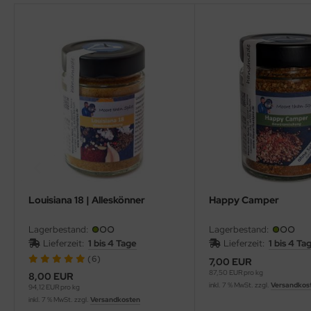
Louisiana 18 | Alleskönner
Happy Camper
Lagerbestand:
Lagerbestand:
Lieferzeit:
1 bis 4 Tage
Lieferzeit:
1 bis 4 Ta
(6)
7,00 EUR
87,50 EUR pro kg
8,00 EUR
inkl. 7 % MwSt. zzgl.
Versandkos
94,12 EUR pro kg
inkl. 7 % MwSt. zzgl.
Versandkosten