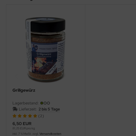
Grillgewürz
Lagerbestand:
Lieferzeit:
2 bis 5 Tage
(2)
6,50 EUR
81,25 EUR pro kg
inkl. 7 % MwSt. zzgl.
Versandkosten