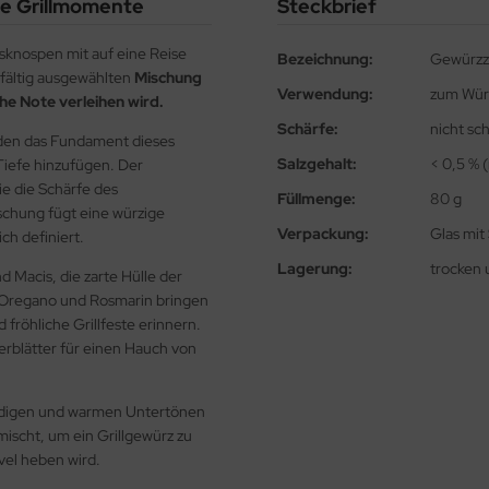
he Grillmomente
Steckbrief
nospen mit auf eine Reise
Bezeichnung:
Gewürzz
fältig ausgewählten
Mischung
Verwendung:
zum Würz
che Note verleihen wird.
Schärfe:
nicht sch
lden das Fundament dieses
Salzgehalt:
< 0,5 % 
Tiefe hinzufügen. Der
ie die Schärfe des
Füllmenge:
80 g
schung fügt eine würzige
Verpackung:
Glas mit
ch definiert.
Lagerung:
trocken 
 Macis, die zarte Hülle der
 Oregano und Rosmarin bringen
fröhliche Grillfeste erinnern.
erblätter für einen Hauch von
erdigen und warmen Untertönen
ischt, um ein Grillgewürz zu
vel heben wird.