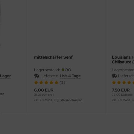
mittelscharfer Senf
Louisiana H
Chilisauce 
Lagerbestand:
Lagerbestan
 Lager
Lieferzeit:
1 bis 4 Tage
Lieferze
(2)
6,00 EUR
7,50 EUR
ten
31,25 EUR pro l
75,00 EUR pro l
inkl. 7 % MwSt. zzgl.
Versandkosten
inkl. 7 % MwSt. z