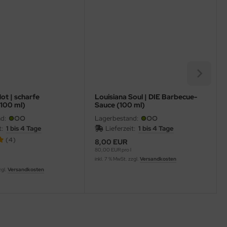
ot | scharfe
Louisiana Soul | DIE Barbecue-
(100 ml)
Sauce (100 ml)
d:
Lagerbestand:
it:
1 bis 4 Tage
Lieferzeit:
1 bis 4 Tage
(4)
8,00 EUR
80,00 EUR pro l
inkl. 7 % MwSt. zzgl.
Versandkosten
zgl.
Versandkosten