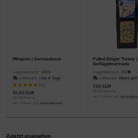
Mirepoix | Gemüsebasis
Pulled Ginger Turkey |
Geflügelmarinade
Lagerbestand:
Lagerbestand:
Lieferzeit:
1 bis 4 Tage
Lieferzeit:
Nicht auf
(2)
7,50 EUR
68,18 EUR pro kg
10,00 EUR
inkl. 7 % MwSt. zzgl.
Versandkos
57,14 EUR pro kg
inkl. 7 % MwSt. zzgl.
Versandkosten
Zuletzt angesehen