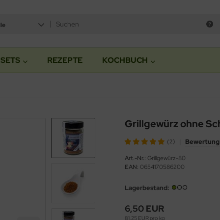
le
SETS
REZEPTE
KOCHBUCH
Grillgewürz ohne Sc
|
Bewertung 
(2)
Art.-Nr.:
Grillgewürz-80
EAN:
0654170586200
Lagerbestand:
6,50 EUR
81,25 EUR pro kg