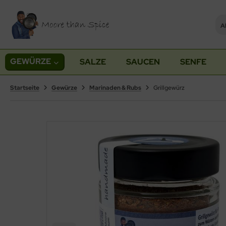
Al
ALLES ANZEIGEN AUS SETS
ALLES ANZEIGEN AUS KOCHBUCH
GEWÜRZE
SALZE
SAUCEN
SENFE
schenkboxen
Videos
Startseite
Gewürze
Marinaden & Rubs
Grillgewürz
würze mit Mühle