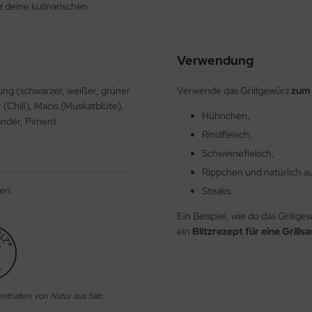
z deine kulinarischen
Verwendung
ung (schwarzer, weißer, grüner
Verwende das Grillgewürz
zum 
(Chili), Macis (Muskatblüte),
Hühnchen,
ander, Piment
Rindfleisch,
Schweinefleisch,
Rippchen und natürlich a
en.
Steaks.
Ein Beispiel, wie du das Grillge
ein
Blitzrezept für eine Grills
nthalten von Natur aus Salz.