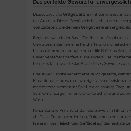
Das perfekte Gewürz für unvergesslic
Dieses exquisite
Grillgewürz
nimmt deine Geschmacksk
der Aromen. Dieser Gewürzmix besteht aus einer sorg
von Zutaten, die deinem Grillgut eine unvergleichli
Beginnen wir mit der Basis: Zwiebel und Knoblauch bi
Gewürzes, indem sie eine herzhafte und aromatische 
Kokosblütenzucker bringt eine subtile Süße ins Spiel, d
Cayennepfeffers perfekt ausbalanciert. Die Pfeffermi
Komplexität hinzu, die das Profil dieses Gewürzes wirkli
Edelsüßer Paprika verleiht eine rauchige Note, während
Muskatnuss, eine warme, würzige Nuance beisteuert.
mediterrane Aromen ins Spiel, die an sonnige Tage und 
Senfkörner sorgen für eine pikante Schärfe und Lorbe
Würze.
Koriander und Piment runden das Gewürz mit ihren 
ab. Diese Zutaten werden sorgfältig gemahlen und gem
kreieren, das
Fleisch und Geflügel
auf das nächste Le