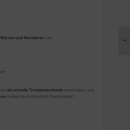
Würzen und Marinieren
von:
uch
würz
als schnelle Trockenmarinade
verwendest, und
auce
findest du im Abschnitt "Kurzrezepte"!