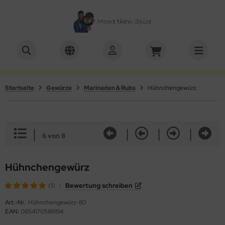
ALLES ANZEIGEN AUS SETS
ALLES ANZEIGEN AUS KOCHBUCH
schenkboxen
Videos
Startseite
Gewürze
Marinaden & Rubs
Hühnchengewürz
würze mit Mühle
|
|
|
|
6 von 8
Hühnchengewürz
|
Bewertung schreiben
(1)
Art.-Nr.:
Hühnchengewürz-80
EAN:
0654170586194