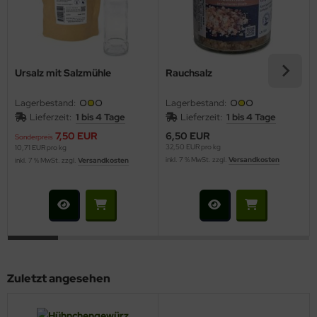
Ursalz mit Salzmühle
Rauchsalz
Lagerbestand:
Lagerbestand:
Lieferzeit:
1 bis 4 Tage
Lieferzeit:
1 bis 4 Tage
7,50 EUR
6,50 EUR
Sonderpreis
32,50 EUR pro kg
10,71 EUR pro kg
inkl. 7 % MwSt. zzgl.
Versandkosten
inkl. 7 % MwSt. zzgl.
Versandkosten
Zuletzt angesehen