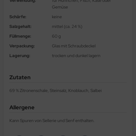
Verwendung:
für Hühnchen, Fisch, Käse oder
Gemüse
Schärfe:
keine
Salzgehalt:
mittel (ca. 24 %)
Füllmenge:
60 g
Verpackung:
Glas mit Schraubdeckel
Lagerung:
trocken und dunkel lagern
Zutaten
69 % Zitronenschale, Steinsalz, Knoblauch, Salbei
Allergene
Kann Spuren von Sellerie und Senf enthalten.